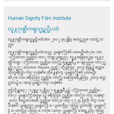
Human Dignity Film Institute
လူ႔ဂုဏ္သိကၡာ႐ုပ္ရွင္သိပၸံ
လူ႔ဂုဏ္သိကၡာ႐ုပ္ရွင္သိပၸံအား ၂၀၁၂ ခုႏွစ္တြင္ စတင္တည္ေထာင္ခဲ့သ
ည္။
လူ႔ဂုဏ္သိကၡာ႐ုပ္ရွင္သိပၸံသည္ ျမန္မာႏိုင္ငံ၏ ပထမဦးဆံုးေသာ
ႏိုင္ငံတကာ ႐ုပ္ရွင္ပြဲေတာ္ တစ္ခုျဖစ္သည့္ လူ႔အခြင့္အေရး လူ႔ဂု
ဏ္သိကၡာ ႏိုင္ငံတကာ ႐ုပ္ရွင္ပြဲေတာ္ကို ရန္ကုန္ၿမိဳ႕ ေနျပည္ေတာ္႐ု
ပ္ရွင္ရံုႏွင့္ Junction Square ႐ုပ္ရွင္ရံု တို႔တြင္ ၂၀၁၃ ဇြန္လ၌ စည္ကား
သိုက္ၿမိဳက္စြာ က်င္းပခဲ့၏။ ထို႔ေနာက္ ျမန္မာႏိုင္ငံ၏ ပထမဦး
ဆံုးေသာ ခရီးသြား ႐ုပ္ရွင္ပြဲေတာ္ကို မေကြးၿမိဳ႕တြင္ ၂၀၁၃ စက္တ
င္ဘာလ၌ ေအာင္ျမင္စြာ က်င္းပခဲ့၏။
ဤသို႔ျဖင့္ ႏွစ္စဥ္ႏွစ္တိုင္း ရန္ကုန္ၿမိဳ႕၌ ႏိုင္ငံတကာ ႐ုပ္ရွင္ပြဲေ
တာ္၊ ျမန္မာႏိုင္ငံအဝွမ္း၌ ခရီးသြား ႐ုပ္ရွင္ပြဲေတာ္မ်ား က်င္းပခဲ့ရာ
၂၀၁၇ ဒီဇင္ဘာလအထိ ႐ုပ္ရွင္ပြဲေတာ္ေပါင္း ၁၂၄ ပြဲကို က်င္းပၿ
ပီးခဲ့ၿပီ ျဖစ္သည္။ ျမန္မာႏိုင္ငံ ေျမာက္ပိုင္းတြင္ ပူတာအို၊ ျမန္မာႏို
င္ငံ ေတာင္ပိုင္းတြင္ ေကာ့ေသာင္၊ ျမန္မာႏိုင္ငံ အေရွ႕ပိုင္းတြင္