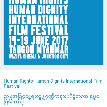
Human Rights Human Dignity International Film
Festival
လူ႔အခြင့္အေရးလူ႔ဂုဏ္သိကၡာႏုိင္ငံတကာ ရုပ္ရွင္
ပြဲေတာ္