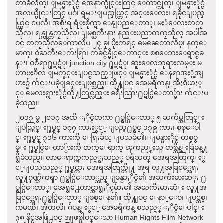
တာခ်ီလိတ္၊ ျမန္မာႏိုင္ငံ အေနာက္ပိုင္းတြင္ ေတာင္ကုတ္၊ ျမန္မာႏိုင္ငံ
အလယ္ပိုင္းတြင္ ပုဂံ၊ ရွမ္းျပည္နယ္တြင္ အင္းေလး၊ ရခိုင္ျပည္န
ယ္တြင္ ငပလီ၊ အစိုးရ ရံုးစိုက္ရာ ေနျပည္ေတာ္၊ မႏၲေလးတကၠ
သိုလ္၊ ရန္ကုန္တကၠသိုလ္၊ ျမစ္ႀကီးနား နည္းပညာတကၠသိုလ္ အပါအ
ဝင္ တကၠသိုလ္ေကာလိပ္ ၂၄ ခု၊ ပိုးကရင္ ဓမၼေကာလိပ္၊ နတ္ေ
မာက္၊ ဝဲႀကီးေက်းရြာ၊ ကခ်င္ဂ်န္မိုင္ေကာင္း စစ္ေဘးေရွာင္စခ
န္း၊ ဝဇီရာ႐ုပ္ရွင္ရံု၊ junction city ႐ုပ္ရွင္ရံု၊ ဆူးေလဘုရားလမ္း မ
ဟာဗႏၵဳလ ျမက္ခင္းျပင္စသည္ျဖင့္ ျမန္မာႏိုင္ငံ ေနရာအႏွံ့အျ
ပား၌ က်င္းပခဲ့ျခင္းျဖစ္သည္။ ထို႔ျပင္ အေမရိကန္၊ အိႏၵိယႏွ
င့္ မေလးရွားႏိုင္ငံတို႔တြင္လည္း ခရီးသြား႐ုပ္ရွင္ပြဲေတာ္မ်ား က်င္းပ
ခဲ့သည္။
၂၀၁၃ မွ ၂၀၁၇ အထိ ႏိုင္ငံတကာ ႐ုပ္ရွင္ပြဲေတာ္ ၅ ႀကိမ္အတြင္း
ျပည္တြင္း႐ုပ္ရွင္ ၁၇၇ ကားႏွင့္ ျပည္ပ႐ုပ္ရွင္ ၁၃၉ ကား၊ စုစုေပါ
င္း႐ုပ္ရွင္ ၃၁၆ ကားကို ေရြးခ်ယ္ ျပသခဲ့၏။ ျမန္မာႏိုင္ငံ တစ္ဝွ
မ္း ႐ုပ္ရွင္ပြဲေတာ္မ်ားကို တက္ေရာက္ ၾကည့္ရႈသူ တစ္သိန္းခြဲခန္႔
ရွိခဲ့သည္။ လာေရာက္ၾကည့္ရႈသည့္ ပရိသတ္ အေရအတြက္ႏွ
င့္ျပသသည့္ ႐ုပ္ရွင္ကား အေရအတြက္တို႔ အရ လူ႔အခြင့္အေရး
လူ႔ဂုဏ္သိကၡာ ႐ုပ္ရွင္ပြဲေတာ္သည္ ျမန္မာႏိုင္ငံ၏ အႀကီးမားဆံုး ႐ု
ပ္ရွင္ပြဲေတာ္၊ အေရွ႕ေတာင္အာရွႏိုင္ငံမ်ား၏ အႀကီးမားဆံုး လူ႔အ
ခြင့္အေရး႐ုပ္ရွင္ပြဲေတာ္ ျဖစ္ေန၏။ ထို႔ျပင္ ေနာ္ေဝ၊ ျပင္သစ္၊
ဂ်ာမဏီ၊ အီတလီ၊ ဂ်ပန္ႏွင့္ အေမရိကန္ စသည့္ ႏိုင္ငံေပါင္း
၃၈ နိင္ငံအဖြဲ႕ဝင္ အျဖစ္ပါဝင္ေသာ Human Rights Film Network