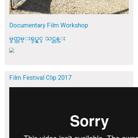
Documentary Film Workshop
မွတ္တမ္းရုပ္ရွင္ သင္တန္း
Film Festival Clip 2017