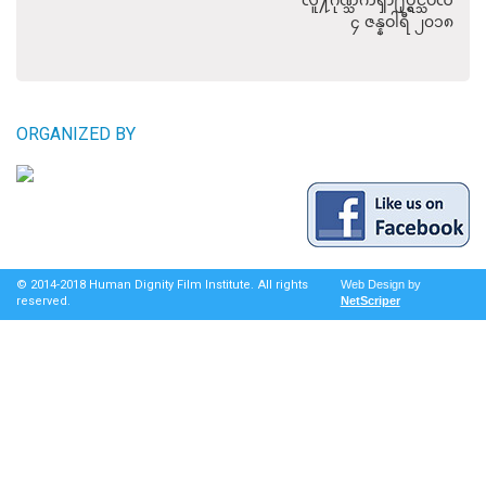
လူ႔ဂုဏ္သိကၡာ႐ုပ္ရွင္သိပၸံ

						၄ ဇန္နဝါရီ ၂၀၁၈

ORGANIZED BY
© 2014-2018 Human Dignity Film Institute. All rights
Web Design
by
reserved.
NetScriper