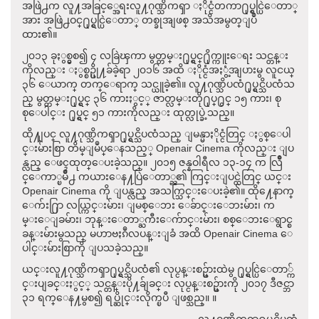
အဖြဲ႕က လူ႔အခြင့္အေရးလူ႔ဂုဏ္သိကၡာ ႏိုင္ငံတကာ႐ုပ္ရွင္ပြဲေတာ္
အား အဖြဲ႕ဝင္႐ုပ္ရွင္ပြဲေတာ္ တစ္ခုအျဖစ္ အသိအမွတ္ျပဳ
ထား၏။
၂၀၁၃ ခုႏွစ္မွစ၍ ၄ လခြဲၾကာ မွတ္တမ္း႐ုပ္ရွင္႐ိုက္ကူးေရး သင္တန္း
ကိုလည္း ႏွစ္စဥ္ပို႔ခ်ခဲ့ရာ ၂၀၁၆ အထိ ႏိုင္ငံအႏွံ့အျပားမွ လူငယ္
၃၆ ေယာက္ တက္ေရာက္ သင္ယူခဲ့၏။ လူ႔ဂုဏ္သိပၸံ႐ုပ္ရွင္သိပၸံသ
ည္ မွတ္တမ္း႐ုပ္ရွင္ ၃၆ ကားႏွင့္ ဇာတ္လမ္းတို႐ုပ္႐ွင္ ၁၅ ကား၊ စု
စုေပါင္း ႐ုပ္ရွင္ ၅၁ ကားကိုလည္း ထုတ္လုပ္ခဲ့သည္။
ထို႔ျပင္ လူ႔ဂုဏ္သိကၡာ႐ုပ္ရွင္သိပၸံသည္ ျမန္မာႏိုင္ငံတြင္ ႏွစ္ေပါ
င္းမ်ားစြာ တိမ္ျမဳပ္ေနသည့္ Openair Cinema ကိုလည္း ျပ
န္လည္ ေဖၚထုတ္ေပးခဲ့သည္။ ၂၀၁၅ ဇန္နဝါရီလ ၁၃-၁၄ က လြိဳ
င္ေကာ္ၿမိဳ႕ ကယားေန႔ပြဲေတာ္ည၏ ကြင္းျပင္ထဲတြင္ ယင္း
Openair Cinema ကို ျပန္လည္ အသက္သြင္းေပးခဲ့၏။ ထို႔ေနာက္
ေက်း႐ြာ လယ္ကြင္းမ်ား၊ ျမစ္ေဘး ေခ်ာင္းေဘးမ်ား၊ က
မ္းေျခမ်ား၊ ဘုန္းေတာ္ႀကီးေက်ာင္းမ်ား၊ စစ္ေဘးေရွာင္စ
ခန္းမ်ားမွသည္ မဟာဗႏၵဳလပန္းျခံ အထိ Openair Cinema ေ
ပါင္းမ်ားစြာကို ျပသခဲ့သည္။
ယင္းလူ႔ဂုဏ္သိကၡာ႐ုပ္ရွင္သိပၸံ၏ လုပ္ငန္းစဥ္မ်ားထဲမွ ႐ုပ္ရွင္ပြဲေတာ္က်
င္းပျခင္းႏွင့္ သင္တန္းပို႔ခ်ျခင္း လုပ္ငန္းစဥ္မ်ားကို ၂၀၁၇ ဒီဇင္ဘာ
၃၁ ရက္ေန႔မွစ၍ ရပ္ဆိုင္းလိုက္ၿပီ ျဖစ္သည္။ ။